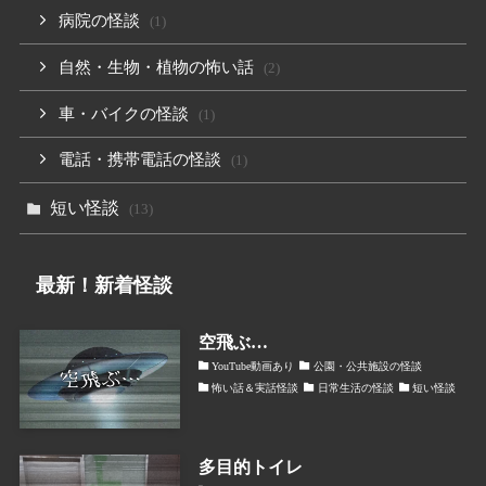
病院の怪談
(1)
自然・生物・植物の怖い話
(2)
車・バイクの怪談
(1)
電話・携帯電話の怪談
(1)
短い怪談
(13)
最新！新着怪談
空飛ぶ…
YouTube動画あり
公園・公共施設の怪談
怖い話＆実話怪談
日常生活の怪談
短い怪談
多目的トイレ