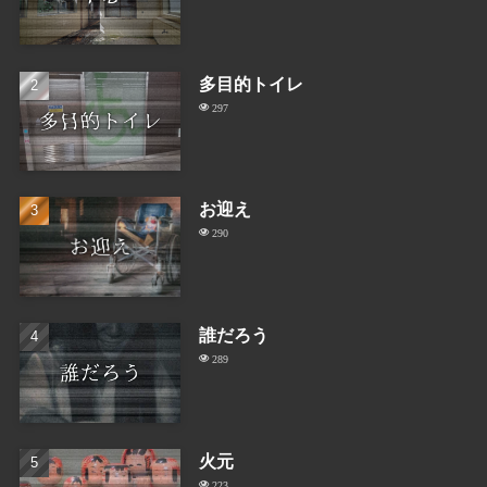
多目的トイレ
297
お迎え
290
誰だろう
289
火元
223