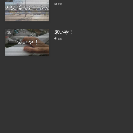
196
来いや！
186