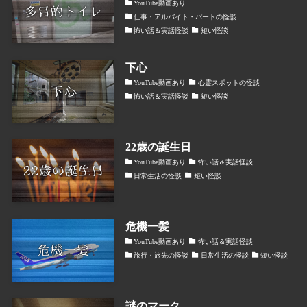
YouTube動画あり
仕事・アルバイト・パートの怪談
怖い話＆実話怪談
短い怪談
下心
YouTube動画あり
心霊スポットの怪談
怖い話＆実話怪談
短い怪談
22歳の誕生日
YouTube動画あり
怖い話＆実話怪談
日常生活の怪談
短い怪談
危機一髪
YouTube動画あり
怖い話＆実話怪談
旅行・旅先の怪談
日常生活の怪談
短い怪談
謎のマーク