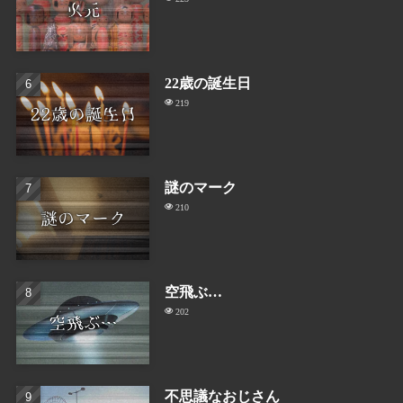
22歳の誕生日
219
謎のマーク
210
空飛ぶ…
202
不思議なおじさん