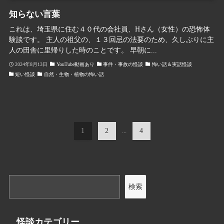
知らない言葉
これは、埼玉県に住む４０代の会社員、Hさん（女性）の恐怖体
験談です。 主人の祖父の、１３回忌の法要のため、久しぶりに主
人の田舎に里帰りした時のことです。 早朝に...
2024年8月13日
YouTube動画あり
事件・事故の怪談
怖い話＆実話怪談
短い怪談
自然・生物・植物の怖い話
1
2
...
4
検索
怪談カテゴリー