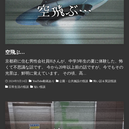
空飛ぶ…
京都府に住む男性会社員Hさんが、中学3年生の夏に体験した、怖
くて不思議な話です。 今から20年以上前の話ですが、今でもその
光景は、鮮明に覚えています。 その頃、高...
2024年9月14日
YouTube動画あり
公園・公共施設の怪談
怖い話＆実話怪談
日常生活の怪談
短い怪談