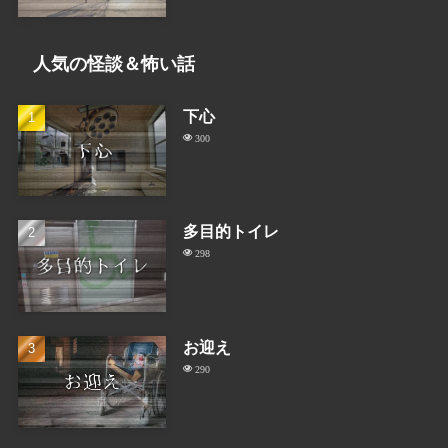
人気の怪談＆怖い話
下心
300
多目的トイレ
298
お迎え
290