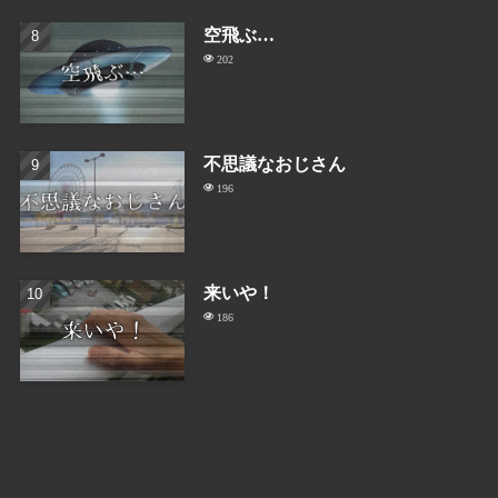
空飛ぶ…
202
不思議なおじさん
196
来いや！
186