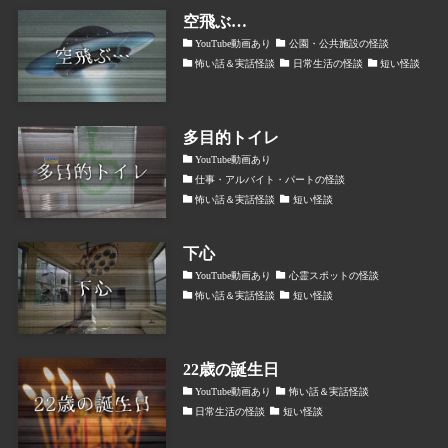
空飛ぶ…
YouTube動画あり
公園・公共施設の怪談
怖い話＆実話怪談
日常生活の怪談
短い怪談
多目的トイレ
YouTube動画あり
仕事・アルバイト・パートの怪談
怖い話＆実話怪談
短い怪談
下心
YouTube動画あり
心霊スポットの怪談
怖い話＆実話怪談
短い怪談
22歳の誕生日
YouTube動画あり
怖い話＆実話怪談
日常生活の怪談
短い怪談