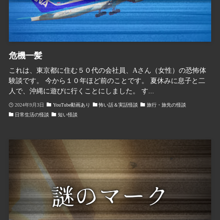
危機一髪
これは、東京都に住む５０代の会社員、Aさん（女性）の恐怖体
験談です。 今から１０年ほど前のことです。 夏休みに息子と二
人で、沖縄に遊びに行くことにしました。 す...
2024年9月3日
YouTube動画あり
怖い話＆実話怪談
旅行・旅先の怪談
日常生活の怪談
短い怪談