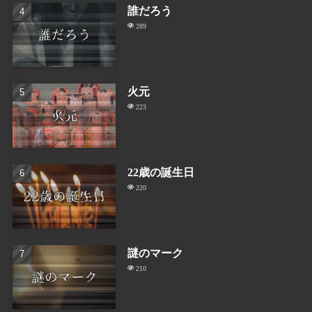
誰だろう
289
火元
223
22歳の誕生日
220
謎のマーク
210