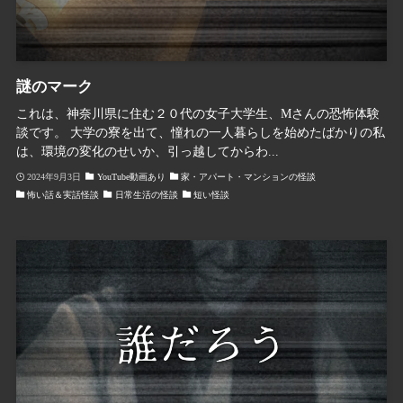
謎のマーク
これは、神奈川県に住む２０代の女子大学生、Mさんの恐怖体験
談です。 大学の寮を出て、憧れの一人暮らしを始めたばかりの私
は、環境の変化のせいか、引っ越してからわ...
2024年9月3日
YouTube動画あり
家・アパート・マンションの怪談
怖い話＆実話怪談
日常生活の怪談
短い怪談