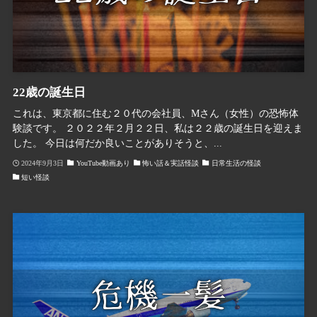
22歳の誕生日
これは、東京都に住む２０代の会社員、Mさん（女性）の恐怖体
験談です。 ２０２２年２月２２日、私は２２歳の誕生日を迎えま
した。 今日は何だか良いことがありそうと、...
2024年9月3日
YouTube動画あり
怖い話＆実話怪談
日常生活の怪談
短い怪談