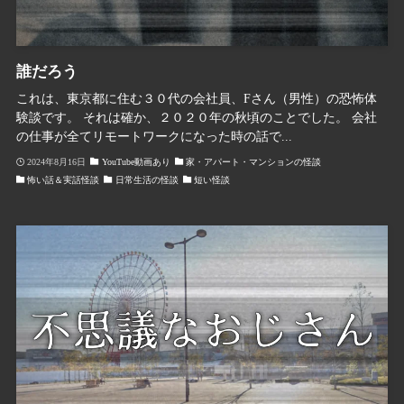
誰だろう
これは、東京都に住む３０代の会社員、Fさん（男性）の恐怖体
験談です。 それは確か、２０２０年の秋頃のことでした。 会社
の仕事が全てリモートワークになった時の話で...
2024年8月16日
YouTube動画あり
家・アパート・マンションの怪談
怖い話＆実話怪談
日常生活の怪談
短い怪談