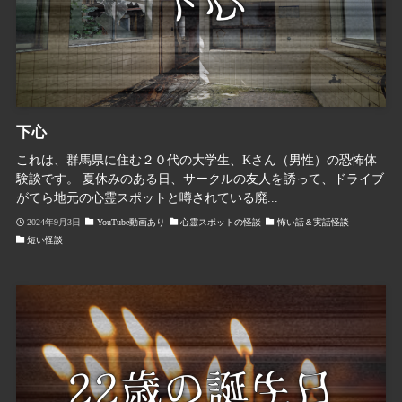
下心
これは、群馬県に住む２０代の大学生、Kさん（男性）の恐怖体
験談です。 夏休みのある日、サークルの友人を誘って、ドライブ
がてら地元の心霊スポットと噂されている廃...
2024年9月3日
YouTube動画あり
心霊スポットの怪談
怖い話＆実話怪談
短い怪談